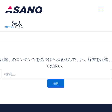
内
容
Main
を
ス
法人
Men
ホーム
法人
キ
ッ
プ
お探しのコンテンツを見つけられませんでした。検索をお試し
ください。
検
索
対
象: