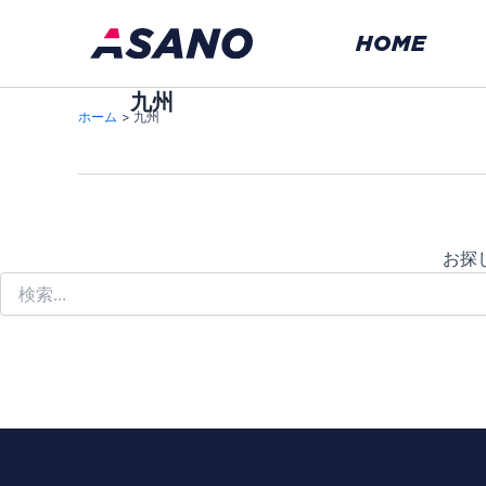
内
HOME
容
を
ス
九州
ホーム
九州
キ
ッ
プ
お探
検
索
対
象: