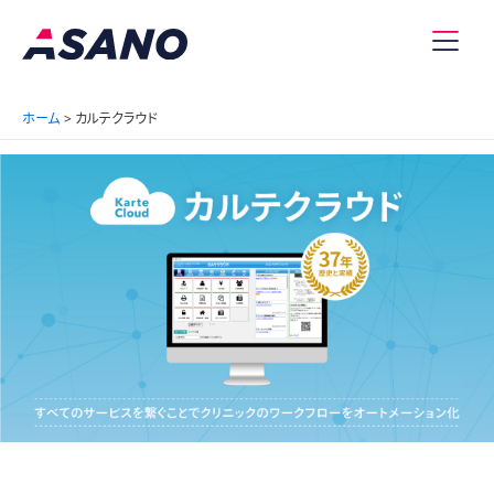
内
容
Main
を
ス
Men
ホーム
カルテクラウド
キ
ッ
プ